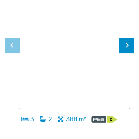
3
2
388 m²