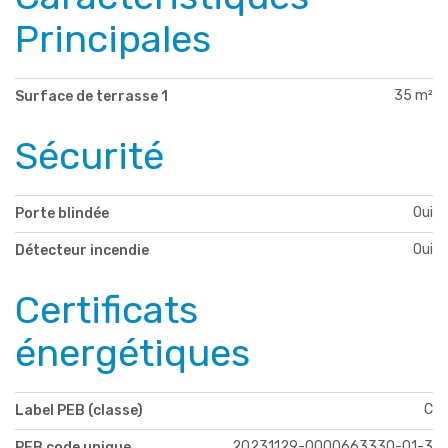
Principales
35 m²
Surface de terrasse 1
Sécurité
Oui
Porte blindée
Oui
Détecteur incendie
Certificats
énergétiques
C
Label PEB (classe)
20231129-0000663330-01-3
PEB code unique